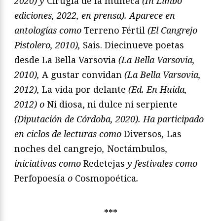
2020) y
Cirugía de la muñeca
(In Limbo
ediciones, 2022, en prensa). Aparece en
antologías como
Terreno Fértil
(El Cangrejo
Pistolero, 2010),
Sais. Diecinueve poetas
desde La Bella Varsovia
(La Bella Varsovia,
2010),
A gustar convidan
(La Bella Varsovia,
2012),
La vida por delante
(Ed. En Huida,
2012) o
Ni diosa, ni dulce ni serpiente
(Diputación de Córdoba, 2020). Ha participado
en ciclos de lecturas como
Diversos
,
Las
noches del cangrejo
,
Noctámbulos
,
iniciativas como
Redetejas
y festivales como
Perfopoesía
o
Cosmopoética
.
***