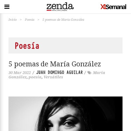
Inicio
>
Poesía
>
5 poemas de María González
Poesía
5 poemas de María González
JUAN DOMINGO AGUILAR
30 Mar 2022
/
/
María
González
,
poesía
,
Versátiles