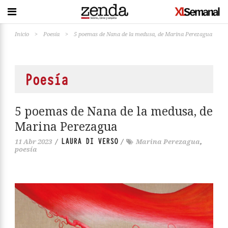
Inicio
>
Poesía
>
5 poemas de Nana de la medusa, de Marina Perezagua
Poesía
5 poemas de Nana de la medusa, de
Marina Perezagua
LAURA DI VERSO
11 Abr 2023
/
/
Marina Perezagua
,
poesía