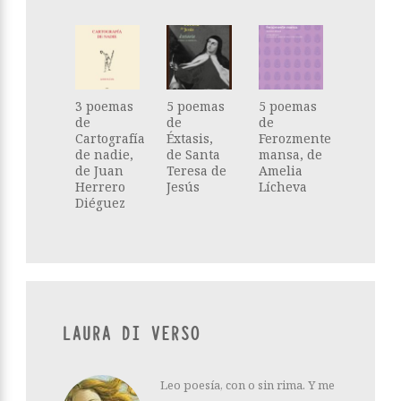
3 poemas
5 poemas
5 poemas
de
de
de
Cartografía
Éxtasis,
Ferozmente
de nadie,
de Santa
mansa, de
de Juan
Teresa de
Amelia
Herrero
Jesús
Lícheva
Diéguez
LAURA DI VERSO
Leo poesía, con o sin rima. Y me