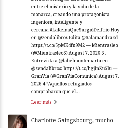
entre el misterio y la vida de la
monarca, creando una protagonista
ingeniosa, inteligente y
cercana.#LaReinaQueSurgióDelFrío Hoy
en @zendalibros Edita @SalamandraEd
https://t.co/5pMK4fu9M2 — Mientrasleo
(@MientrasleoS) August 7, 2026 3 .
Entrevista a @labelmontemarta en
@zendalibros: https://t.co/hgjinZu5lu —
GranVía (@GranViaComunica) August 7,
2026 4 “Aquellos refugiados
comprobaron que el…
Leer más
Charlotte Gaingsbourg, mucho