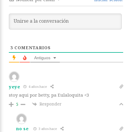
3
COMENTARIOS
Antiguos
yeye
4 años hace
stoy aqui por betty, pa Eulaloquita <3
Responder
5
no se
3 años hace