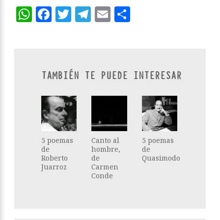
WhatsApp
Facebook
Twitter
Telegram
Email
Compartir
TAMBIÉN TE PUEDE INTERESAR
5 poemas
Canto al
5 poemas
de
hombre,
de
Roberto
de
Quasimodo
Juarroz
Carmen
Conde