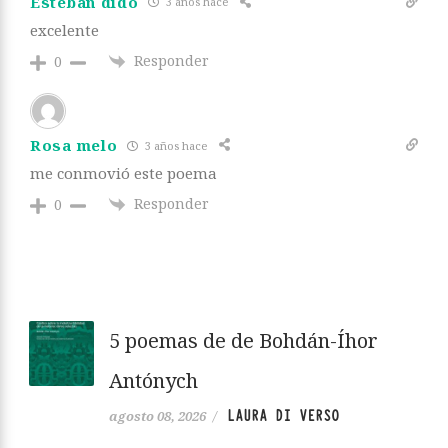
Esteban dido
3 años hace
excelente
Responder
0
Rosa melo
3 años hace
me conmovió este poema
Responder
0
5 poemas de de Bohdán-Íhor
Antónych
LAURA DI VERSO
agosto 08, 2026
/