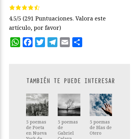
4.5/5
(291 Puntuaciones. Valora este
artículo, por favor)
WhatsApp
Facebook
Twitter
Telegram
Email
Compartir
TAMBIÉN TE PUEDE INTERESAR
5 poemas
5 poemas
5 poemas
de Poeta
de
de Blas de
en Nueva
Gabriel
Otero
York de
Celaya