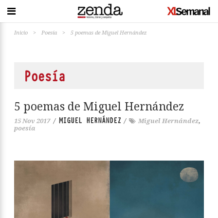
Inicio
>
Poesía
>
5 poemas de Miguel Hernández
Poesía
5 poemas de Miguel Hernández
MIGUEL HERNÁNDEZ
15 Nov 2017
/
/
Miguel Hernández
,
poesía