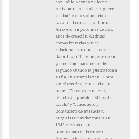
con Pablo Neruda y Vicente
Aleixandre. Al estallar la guerra,
se alistó como voluntario a
favor de la causa republicana.
Atravesó, en poco más de diez
años de creación, distintas
etapas literarias que se
relacionan, sin duda, con sus
datos biográficos: muerte de su
primer hijo, nacimiento del
segundo cuando la guerra toca a
su fin, su encarcelación... Entre
sus obras destacan 'Perito en
lunas', 'El rayo que no cesa',
'Viento del pueblo', 'El hombre
acecha' y 'Cancionero y
Romancero de ausencias'.
Miguel Hernández muere en
1942, víctima de una
tuberculosis en la cárcel de
Alicante a los treinta y un años.