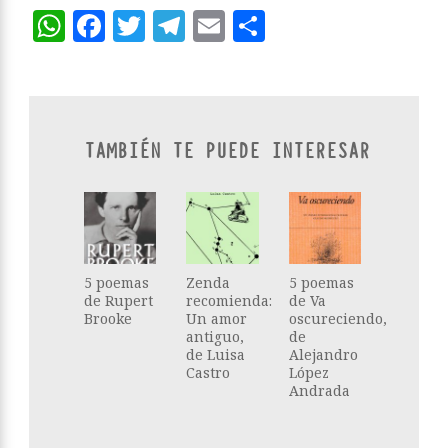
WhatsApp
Facebook
Twitter
Telegram
Email
Compartir
TAMBIÉN TE PUEDE INTERESAR
5 poemas
Zenda
5 poemas
de Rupert
recomienda:
de Va
Brooke
Un amor
oscureciendo,
antiguo,
de
de Luisa
Alejandro
Castro
López
Andrada