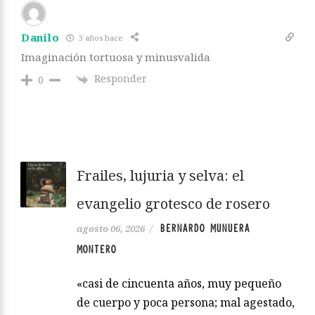
Danilo
3 años hace
Imaginación tortuosa y minusvalida
Responder
0
Frailes, lujuria y selva: el
evangelio grotesco de rosero
BERNARDO MUNUERA
agosto 06, 2026
/
MONTERO
«casi de cincuenta años, muy pequeño
de cuerpo y poca persona; mal agestado,