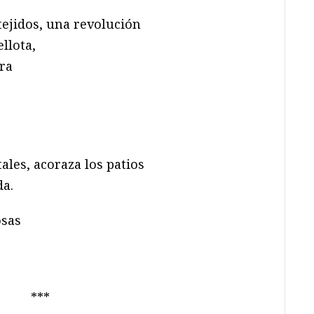
tejidos, una revolución
llota,
ra
ales, acoraza los patios
da.
osas
***