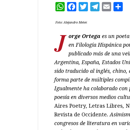
WhatsApp
Facebook
Twitter
Teleg
Ema
C
Foto: Alejandro Meter.
J
orge Ortega
es un poeta
en Filología Hispánica p
publicado más de una vei
Argentina, España, Estados Unid
sido traducido al inglés, chino,
forma parte de múltiples comp
Igualmente ha colaborado con p
poesía en diversos medios cult
Aires Poetry
,
Letras Libres
,
N
Revista de Occidente
. Asimism
congresos de literatura en var