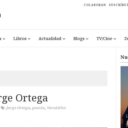
COLABORAN
SUSCRÍBE
a
Libros
Actualidad
Blogs
TV/Cine
Z
Nu
rge Ortega
/
Jorge Ortega
,
poesía
,
Versátiles