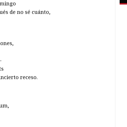
omingo
ués de no sé cuánto,
iones,
—
ts
ncierto receso.
ium,