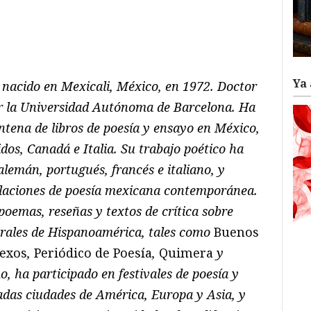
ram
il
ompartir
Ya 
 nacido en Mexicali, México, en 1972. Doctor
or la Universidad Autónoma de Barcelona. Ha
ntena de libros de poesía y ensayo en México,
os, Canadá e Italia. Su trabajo poético ha
 alemán, portugués, francés e italiano, y
ilaciones de poesía mexicana contemporánea.
oemas, reseñas y textos de crítica sobre
urales de Hispanoamérica, tales como
Buenos
exos
,
Periódico de Poesía
,
Quimera
y
o, ha participado en festivales de poesía y
iadas ciudades de América, Europa y Asia, y