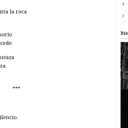
nta la roca
Bi
sorio
xcede.
ostaza
bra
***
ilencio.