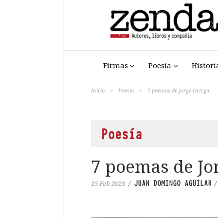
Firmas
Poesía
Histori
Inicio
>
Poesía
>
7 poemas de Jorge Ortega
Poesía
7 poemas de Jo
JUAN DOMINGO AGUILAR
15 Feb 2023
/