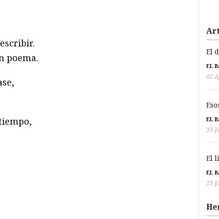
Art
scribir.
El 
n poema.
EL 
02 A
ase,
Eso
EL 
tiempo,
30 J
El 
EL 
23 J
He