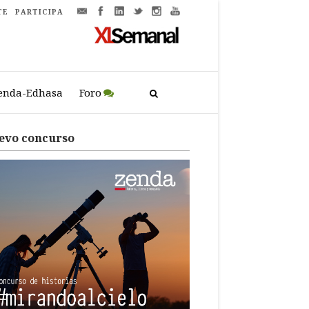
TE
PARTICIPA
enda-Edhasa
Foro
evo concurso