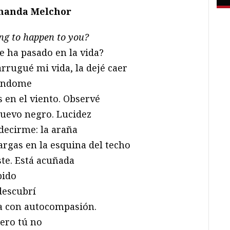
rnanda Melchor
ng to happen to you?
 ha pasado en la vida?
rrugué mi vida, la dejé caer
eándome
 en el viento. Observé
huevo negro. Lucidez
 decirme: la araña
argas en la esquina del techo
ste. Está acuñada
pido
 descubrí
da con autocompasión.
pero tú no