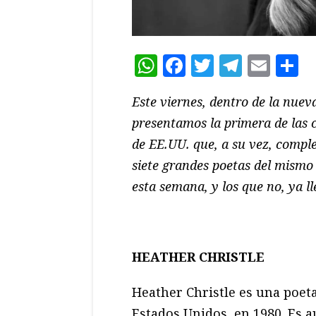
WhatsApp
Facebook
Twitter
Teleg
Ema
C
Este viernes, dentro de la nuev
presentamos la primera de las 
de EE.UU. que, a su vez, comp
siete grandes poetas del mismo 
esta semana, y los que no, ya l
HEATHER CHRISTLE
Heather Christle es una poe
Estados Unidos, en 1980. Es a