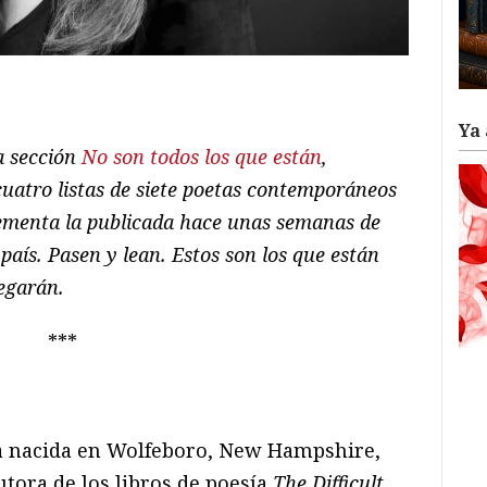
ram
il
ompartir
Ya 
a sección
No son todos los que están
,
cuatro listas de siete poetas contemporáneos
lementa la publicada hace unas semanas de
país. Pasen y lean. Estos son los que están
legarán.
***
ta nacida en Wolfeboro, New Hampshire,
utora de los libros de poesía
The Difficult