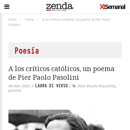
Inicio
>
Poesía
>
A los críticos católicos, un poema de Pier Paolo
Pasolini
Poesía
A los críticos católicos, un poema
de Pier Paolo Pasolini
LAURA DI VERSO
09 Nov 2021
/
/
Pier Paolo Pasolini
,
poesía