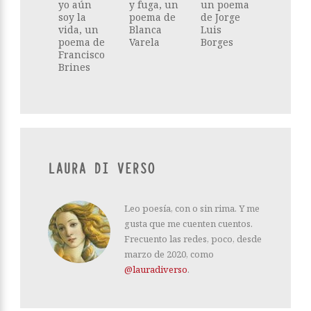
yo aún
y fuga, un
un poema
soy la
poema de
de Jorge
vida, un
Blanca
Luis
poema de
Varela
Borges
Francisco
Brines
LAURA DI VERSO
Leo poesía, con o sin rima. Y me
gusta que me cuenten cuentos.
Frecuento las redes, poco, desde
marzo de 2020, como
@lauradiverso
.