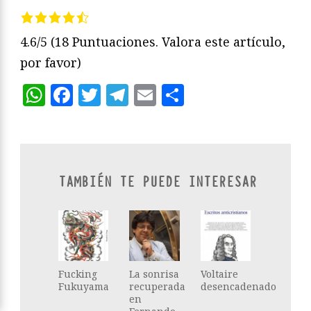
4.6/5
(18 Puntuaciones. Valora este artículo,
por favor)
WhatsApp
Facebook
Twitter
Telegram
Email
Compartir
TAMBIÉN TE PUEDE INTERESAR
Fucking
La sonrisa
Voltaire
Fukuyama
recuperada
desencadenado
en