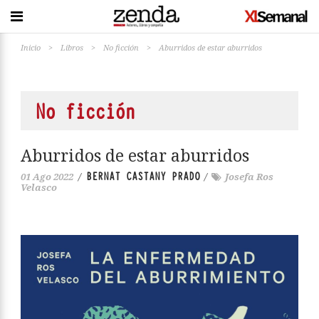
Inicio
>
Libros
>
No ficción
>
Aburridos de estar aburridos
No ficción
Aburridos de estar aburridos
BERNAT CASTANY PRADO
01 Ago 2022
/
/
Josefa Ros
Velasco