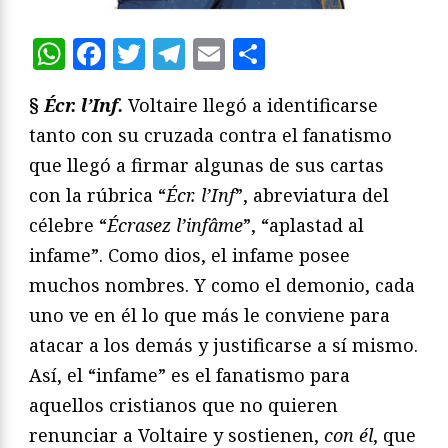
WhatsApp
Facebook
Twitter
Telegram
Email
Compartir
§
Écr. l’Inf.
Voltaire llegó a identificarse
tanto con su cruzada contra el fanatismo
que llegó a firmar algunas de sus cartas
con la rúbrica “
Écr. l’Inf
”, abreviatura del
célebre “
Écrasez l’infâme
”, “aplastad al
infame”. Como dios, el infame posee
muchos nombres. Y como el demonio, cada
uno ve en él lo que más le conviene para
atacar a los demás y justificarse a sí mismo.
Así, el “infame” es el fanatismo para
aquellos cristianos que no quieren
renunciar a Voltaire y sostienen,
con él
, que