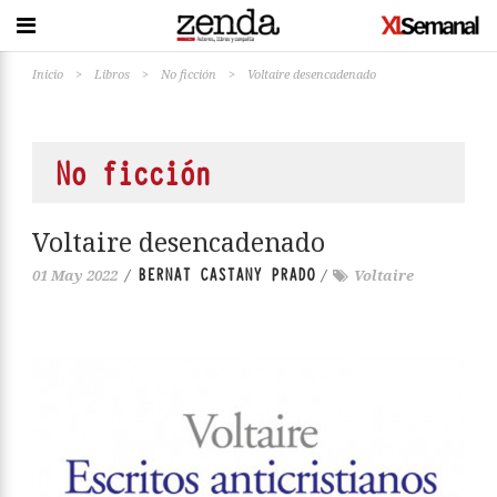
Inicio
>
Libros
>
No ficción
>
Voltaire desencadenado
No ficción
Voltaire desencadenado
BERNAT CASTANY PRADO
01 May 2022
/
/
Voltaire