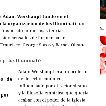
ram
il
ompartir
76 Adam Weishaupt fundó en el
 la organización de los Illuminati
, una
Ya 
ha inspirado numerosas teorías
n sido acusados de formar parte
 Francisco, George Soros y Barack Obama.
aupt
los Illuminati
?
Adam Weishaupt era un profesor
de derecho canónico,
és de
influenciado por el racionalismo
y la filosofía empírica, que quería
 por
acabar con el poder de la iglesia