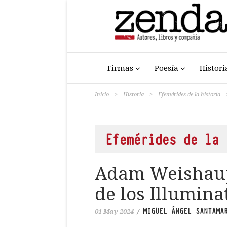
Firmas
Poesía
Histori
Inicio
>
Historia
>
Efemérides de la historia
Efemérides de la 
Adam Weishaup
de los Illumina
MIGUEL ÁNGEL SANTAMA
01 May 2024
/