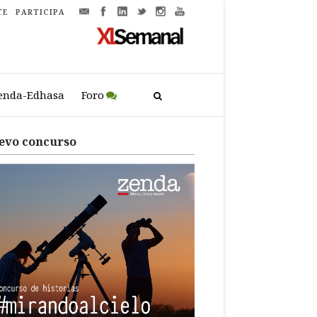
TE
PARTICIPA
enda-Edhasa
Foro
evo concurso