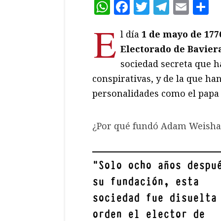
WhatsApp
Facebook
Twitter
Teleg
Ema
C
E
l día
1 de mayo de 17
Electorado de Baviera
sociedad secreta que 
conspirativas, y de la que ha
personalidades como el papa
¿Por qué fundó Adam Weish
"
Solo ocho años despu
su fundación, esta
sociedad fue disuelta
orden el elector de