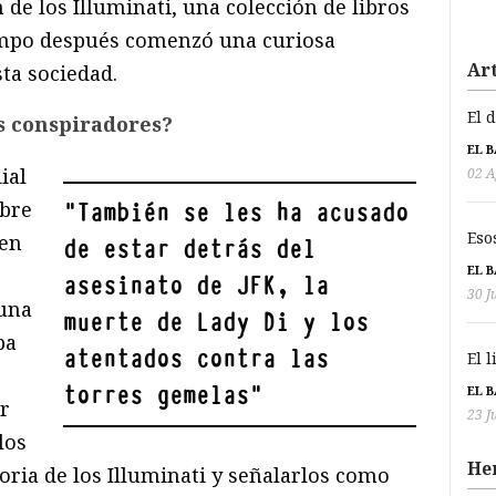
n de los Illuminati, una colección de libros
iempo después comenzó una curiosa
Art
sta sociedad.
El 
s conspiradores?
EL 
ial
02 A
obre
"
También se les ha acusado
Eso
den
de estar detrás del
EL 
asesinato de JFK, la
30 J
 una
muerte de Lady Di y los
ba
atentados contra las
El 
torres gemelas
"
EL 
or
23 J
los
He
ria de los Illuminati y señalarlos como