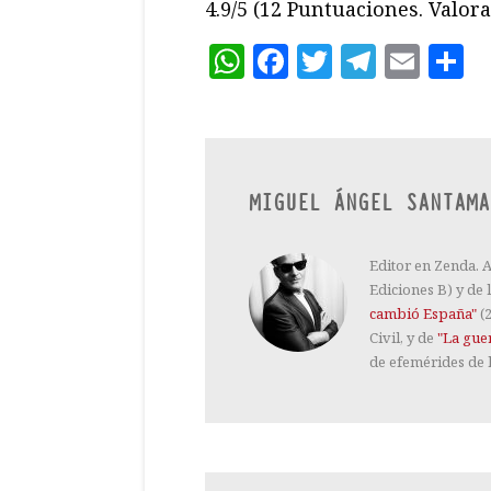
4.9/5
(12 Puntuaciones. Valora 
WhatsApp
Facebook
Twitter
Teleg
Ema
C
MIGUEL ÁNGEL SANTAMA
Editor en Zenda. 
Ediciones B) y de 
cambió España"
(2
Civil, y de
"La gue
de efemérides de 