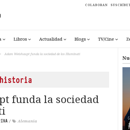
COLABORAN
SUSCRÍBE
a
Libros
Actualidad
Blogs
TV/Cine
Z
>
Adam Weishaupt funda la sociedad de los Illuminati
Nu
historia
t funda la sociedad
ti
RINA
/
Alemania