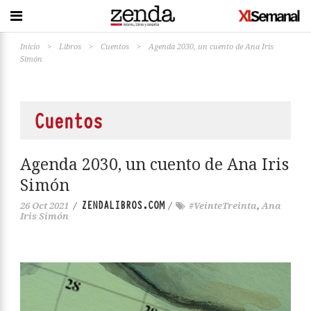
Inicio
>
Libros
>
Cuentos
>
Agenda 2030, un cuento de Ana Iris
Simón
Cuentos
Agenda 2030, un cuento de Ana Iris
Simón
ZENDALIBROS.COM
26 Oct 2021
/
/
#VeinteTreinta
,
Ana
Iris Simón