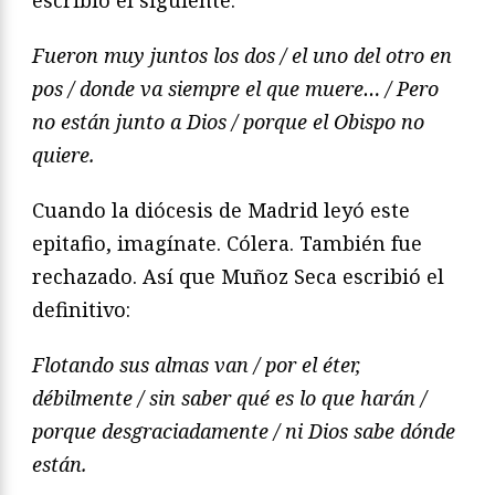
Fueron muy juntos los dos / el uno del otro en
pos / donde va siempre el que muere… / Pero
no est
á
n junto a Dios / porque el Obispo no
quiere.
Cuando la diócesis de Madrid leyó este
epitafio, imagínate. Cólera. También fue
rechazado. Así que Muñoz Seca escribió el
definitivo:
Flotando sus almas van / por el
é
ter,
d
é
bilmente
/
sin saber qu
é
es lo que har
án
/
porque desgraciadamente / ni Dios sabe dónde
est
án.