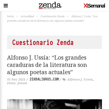
Inicio
>
Actualidad
>
Cuestionario Zenda
>
Alfonso J. Ussía: “Los
grandes caraduras de la literatura son algunos poetas actuales”
Cuestionario Zenda
Alfonso J. Ussía: “Los grandes
caraduras de la literatura son
algunos poetas actuales”
ZENDALIBROS.COM
01 Nov 2024
/
/
Alfonso J. Ussía
,
Fotos: Jeosm