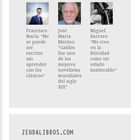
Francisco
José
Miguel
Narla: “No
María
Barrero:
se puede
Merino:
“No creo
ser
“Galdós
en la
escritor
fue uno
felicidad
sin
de los
como un
aprender
mejores
estado
con los
novelistas
inalterable”
clásicos”
mundiales
del siglo
XIX”
ZENDALIBROS.COM