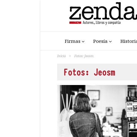
Firmas
Poesía
Histori
Inicio
>
Fotos: Jeosm
Fotos: Jeosm