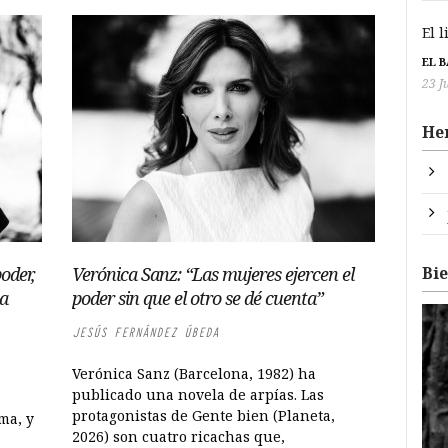
El 
EL 
23 J
He
Bi
oder,
Verónica Sanz: “Las mujeres ejercen el
ya
poder sin que el otro se dé cuenta”
JESÚS FERNÁNDEZ ÚBEDA
Verónica Sanz (Barcelona, 1982) ha
publicado una novela de arpías. Las
protagonistas de Gente bien (Planeta,
ma, y
2026) son cuatro ricachas que,