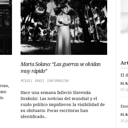
Art
Marta Solano: “Las guerras se olvidan
muy rápido”
El 
MIGUEL ÁNGEL SANTAMARINA
EL 
roso,
02 A
como
Hace una semana falleció Slavenka
do.
Drakulić. Las noticias del mundial y el
ruido político impidieron la visibilidad de
Eso
su obituario. Pocas escritoras han
EL 
identificado...
30 J