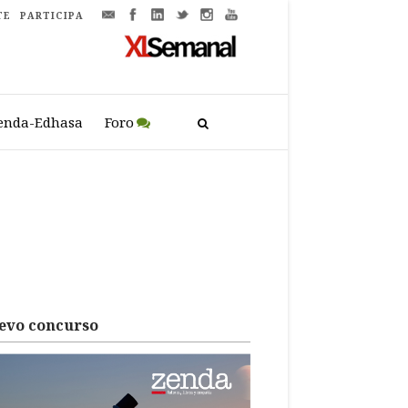
TE
PARTICIPA
enda-Edhasa
Foro
evo concurso