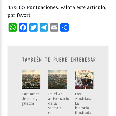
4.7/5
(27 Puntuaciones. Valora este artículo,
por favor)
WhatsApp
Facebook
Twitter
Telegram
Email
Compartir
TAMBIÉN TE PUEDE INTERESAR
Capitanes
En el 450
Los
de mar y
aniversario
Austrias:
guerra
de la
La
victoria
historia
en
ilustrada