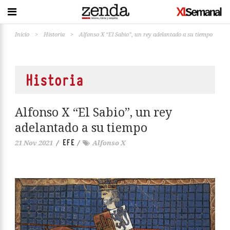
Inicio
>
Historia
>
Alfonso X “El Sabio”, un rey adelantado a su tiempo
Historia
Alfonso X “El Sabio”, un rey
adelantado a su tiempo
EFE
21 Nov 2021
/
/
Alfonso X