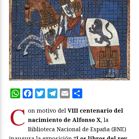
WhatsApp
Facebook
Twitter
Telegram
Email
Compartir
C
on motivo del
VIII centenario del
nacimiento de Alfonso X
, la
Biblioteca Nacional de España (BNE)
inaugura la exposición
“Los libros del rey