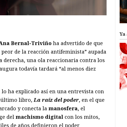
ram
il
ompartir
Ya 
Ana Bernal-Triviño
ha advertido de que
o peor de la reacción antifeminista” aupada
a derecha, una ola reaccionaria contra los
augura todavía tardará “al menos diez
 lo ha explicado así en una entrevista con
 último libro,
La raíz del poder
, en el que
iarcado y conecta la
manosfera
, el
ge del
machismo digital
con los mitos,
iles de años definieron el poder