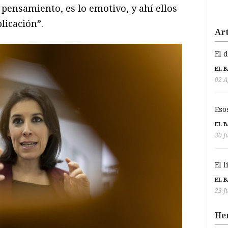
l pensamiento, es lo emotivo, y ahí ellos
icación”.
Art
El 
EL 
02 A
Eso
EL 
30 J
El 
EL 
23 J
He