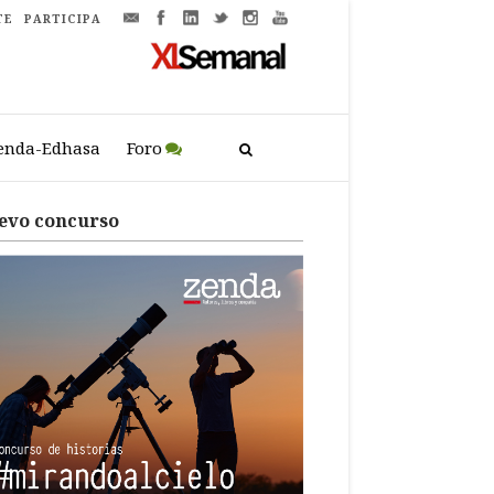
TE
PARTICIPA
enda-Edhasa
Foro
evo concurso