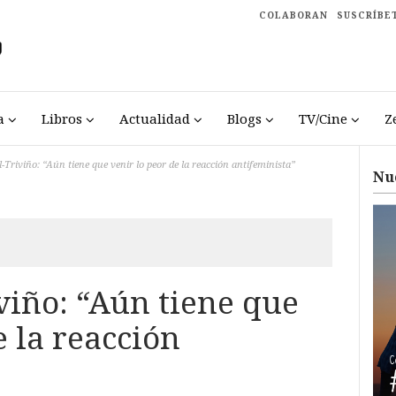
COLABORAN
SUSCRÍBE
a
Libros
Actualidad
Blogs
TV/Cine
Z
Triviño: “Aún tiene que venir lo peor de la reacción antifeminista”
Nu
viño: “Aún tiene que
e la reacción