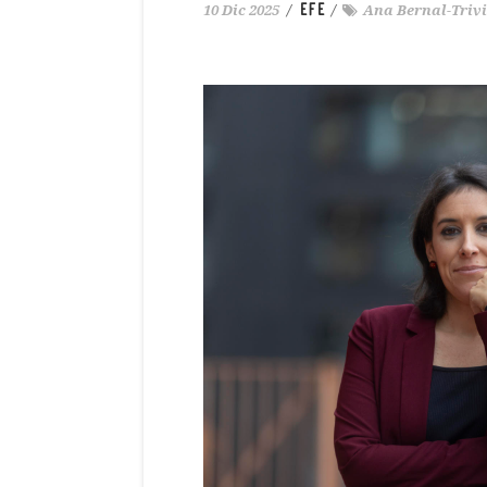
EFE
10 Dic 2025
/
/
Ana Bernal-Triv