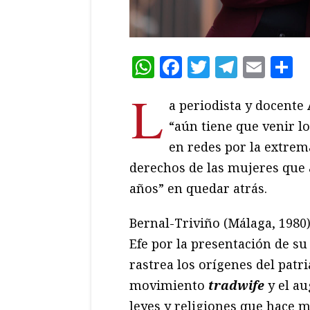
WhatsApp
Facebook
Twitter
Teleg
Ema
C
L
a periodista y docente
“aún tiene que venir l
en redes por la extrem
derechos de las mujeres que 
años” en quedar atrás.
Bernal-Triviño (Málaga, 1980)
Efe por la presentación de su
rastrea los orígenes del patr
movimiento
tradwife
y el au
leyes y religiones que hace m