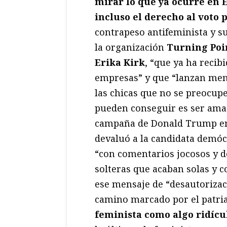
mirar lo que ya ocurre en 
incluso el derecho al voto 
contrapeso antifeminista y su
la organización
Turning Poin
Erika Kirk
, “que ya ha reci
empresas” y que “lanzan mens
las chicas que no se preocupe
pueden conseguir es ser ama 
campaña de Donald Trump en l
devaluó a la candidata demóc
“con comentarios jocosos y 
solteras que acaban solas y c
ese mensaje de “desautorizac
camino marcado por el patri
feminista como algo ridícu