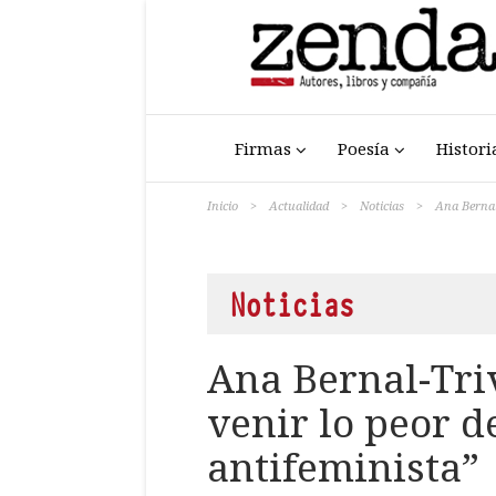
Firmas
Poesía
Histori
Inicio
>
Actualidad
>
Noticias
>
Ana Bernal-
Noticias
Ana Bernal-Tri
venir lo peor d
antifeminista”