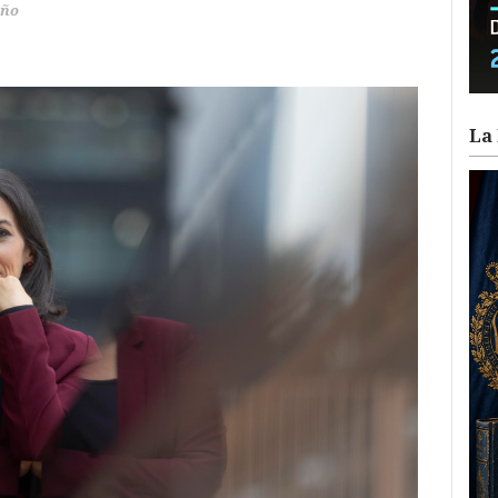
iño
La 