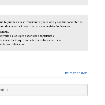
l que te puedes sumar transitando por la web y con tus comentarios
cción de comentarios es preciso estar registrado. Normas:
iminada.
trarios a las leyes españolas o injuriantes.
los comentarios que consideremos fuera de tema.
piniones publicadas.
Iniciar sesión