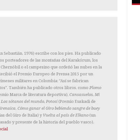
n Sebastián, 1976) escribe con los pies. Ha publicado
los porteadores de las montañas del Karakórum, los
 Chernóbil o el campesino que ordeñó las nubes en la
. Recibió el Premio Europeo de Prensa 2015 por un
ímenes militares en Colombia: "Así se fabrican
tos". También ha publicado otros libros, como
Plomo
emio Marca de literatura deportiva),
Cansasuelos, Mi
 Los sótanos del mundo, Potosí
(Premio Euskadi de
irenaica
,
Cómo ganar el Giro bebiendo sangre de buey
ias del Giro de Italia) y
Vuelta al país de Elkano
(un
asado y presente de la historia del pueblo vasco).
cial