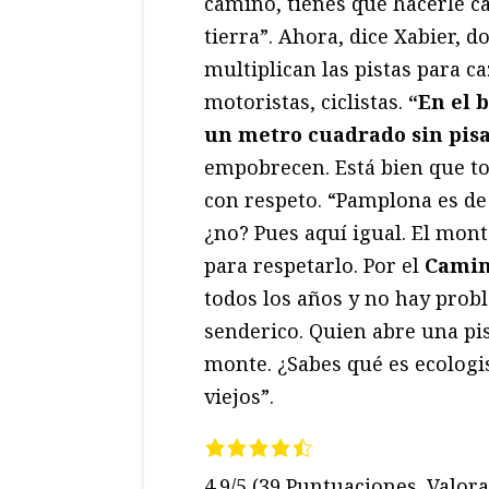
camino, tienes que hacerle ca
tierra”. Ahora, dice Xabier, 
multiplican las pistas para ca
motoristas, ciclistas.
“En el 
un metro cuadrado sin pis
empobrecen. Está bien que to
con respeto. “Pamplona es de 
¿no? Pues aquí igual. El mon
para respetarlo. Por el
Camin
todos los años y no hay prob
senderico. Quien abre una pi
monte. ¿Sabes qué es ecolog
viejos”.
4.9/5
(39 Puntuaciones. Valora 