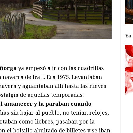
Ya 
ram
il
ompartir
Añorga
ya empezó a ir con las cuadrillas
a navarra de Irati. Era 1975. Levantaban
avera y aguantaban allí hasta las nieves
ostalgia de aquellas temporadas:
al amanecer y la paraban cuando
días sin bajar al pueblo, no tenían relojes,
rtaban como liebres, pasaban por la
on el bolsillo abultado de billetes y se iban