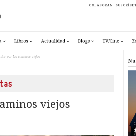
COLABORAN
SUSCRÍBE
a
Libros
Actualidad
Blogs
TV/Cine
Z
dar por los caminos viejos
Nu
tas
caminos viejos