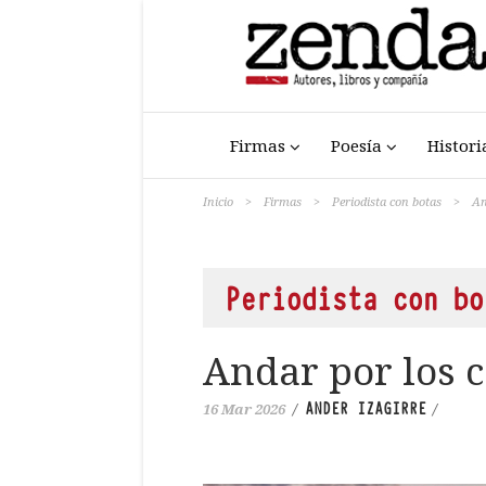
Firmas
Poesía
Histori
Inicio
>
Firmas
>
Periodista con botas
>
An
Periodista con bo
Andar por los 
ANDER IZAGIRRE
16 Mar 2026
/
/