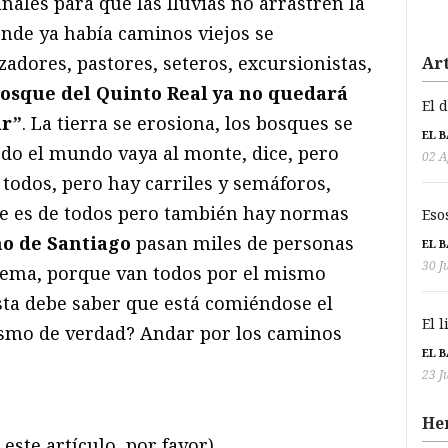
nales para que las lluvias no arrastren la
donde ya había caminos viejos se
zadores, pastores, seteros, excursionistas,
Art
bosque del Quinto Real ya no quedará
El 
ar”
. La tierra se erosiona, los bosques se
EL 
do el mundo vaya al monte, dice, pero
02 A
todos, pero hay carriles y semáforos,
te es de todos pero también hay normas
Eso
o de Santiago
pasan miles de personas
EL 
30 J
lema, porque van todos por el mismo
sta debe saber que está comiéndose el
El 
ismo de verdad? Andar por los caminos
EL 
23 J
He
este artículo, por favor)