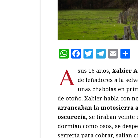
WhatsApp
Facebook
Twitter
Teleg
Ema
C
A
sus 16 años,
Xabier 
de leñadores a la selv
unas chabolas en prim
de otoño. Xabier habla con n
arrancaban la motosierra 
oscurecía
, se tiraban veinte 
dormían como osos, se despe
serrería para cobrar, salían c