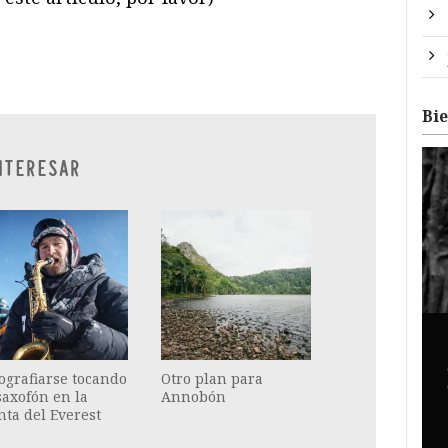
ram
il
ompartir
Bi
NTERESAR
ografiarse tocando
Otro plan para
saxofón en la
Annobón
ta del Everest