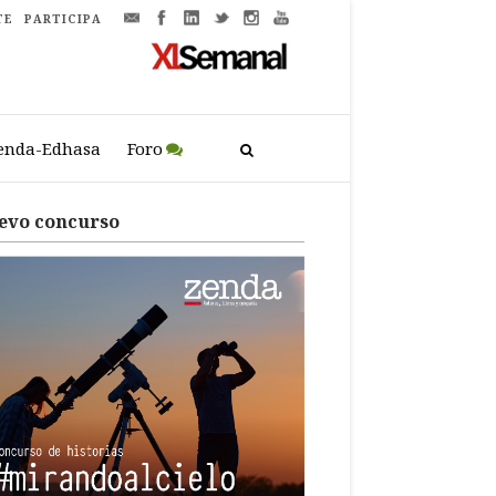
TE
PARTICIPA
enda-Edhasa
Foro
evo concurso