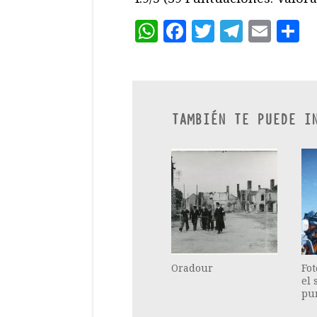
WhatsApp
Facebook
Twitter
Teleg
Ema
C
TAMBIÉN TE PUEDE I
Oradour
Fot
el 
pun