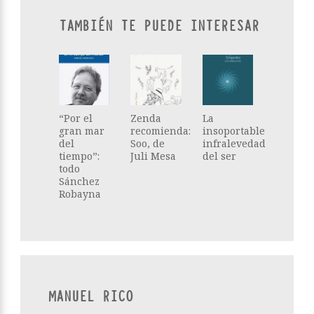
TAMBIÉN TE PUEDE INTERESAR
“Por el
Zenda
La
gran mar
recomienda:
insoportable
del
Soo, de
infralevedad
tiempo”:
Juli Mesa
del ser
todo
Sánchez
Robayna
MANUEL RICO