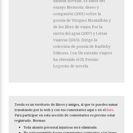
últimas novelas. Es autor del
ensayo Memoria, deseo y
compasión (2001) sobre la
poesía de Vázquez Montalbán y
de los libro de viajes Por la
sierra del agua (2007) y Letras
viajeras (2016). Dirige la
colección de poesía de Bartleby
Editores. Con Un extraño viajero
ha obtenido el IX Premio
Logroño de novela.
Zenda es un territorio de libros y amigos, al que te puedes sumar
transitando por la web y con tus comentarios aquí o en el
foro
.
Para participar en esta sección de comentarios es preciso estar
registrado. Normas:
Toda alusión personal injuriosa será eliminada.
No está permitido hacer comentarios contrarios a las leyes