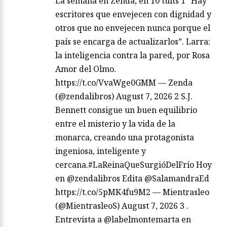
La semana en Zenda, en 10 tuits 1 “Hay
escritores que envejecen con dignidad y
otros que no envejecen nunca porque el
país se encarga de actualizarlos”. Larra:
la inteligencia contra la pared, por Rosa
Amor del Olmo.
https://t.co/VvaWge0GMM — Zenda
(@zendalibros) August 7, 2026 2 S.J.
Bennett consigue un buen equilibrio
entre el misterio y la vida de la
monarca, creando una protagonista
ingeniosa, inteligente y
cercana.#LaReinaQueSurgióDelFrío Hoy
en @zendalibros Edita @SalamandraEd
https://t.co/5pMK4fu9M2 — Mientrasleo
(@MientrasleoS) August 7, 2026 3 .
Entrevista a @labelmontemarta en