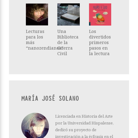
Lecturas
Una
Los
para los
Biblioteca
divertidos
más
de la
primeros
“nanozendianos”
Guerra
pasos en
Civil
la lectura
MARÍA JOSÉ SOLANO
Licenciada en Historia del Arte
por la Universidad Hispalense,
dedicó su proyecto de
investigación a la écfrasis en el