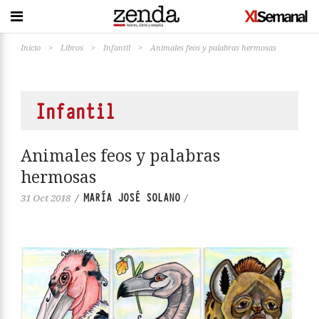
Inicio
>
Libros
>
Infantil
>
Animales feos y palabras hermosas
Infantil
Animales feos y palabras
hermosas
MARÍA JOSÉ SOLANO
31 Oct 2018
/
/