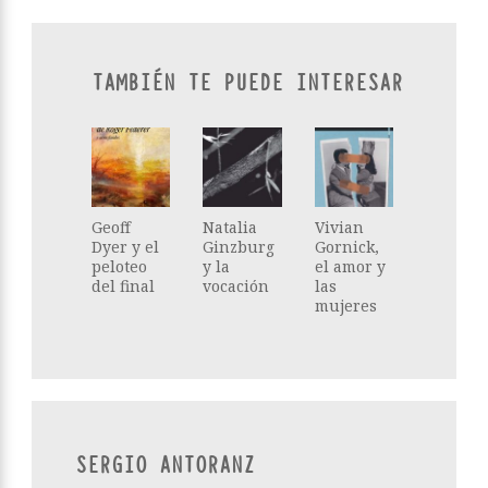
TAMBIÉN TE PUEDE INTERESAR
Geoff
Natalia
Vivian
Dyer y el
Ginzburg
Gornick,
peloteo
y la
el amor y
del final
vocación
las
mujeres
SERGIO ANTORANZ