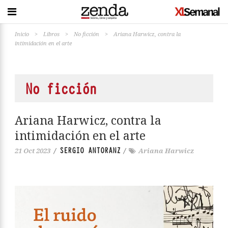
Inicio
>
Libros
>
No ficción
>
Ariana Harwicz, contra la
intimidación en el arte
No ficción
Ariana Harwicz, contra la
intimidación en el arte
SERGIO ANTORANZ
21 Oct 2023
/
/
Ariana Harwicz