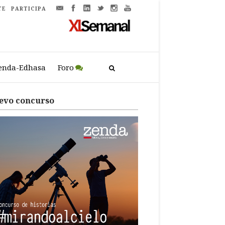
TE
PARTICIPA
enda-Edhasa
Foro
evo concurso