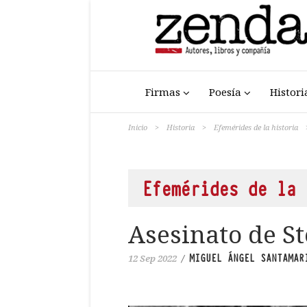
Firmas
Poesía
Histori
Inicio
>
Historia
>
Efemérides de la historia
Efemérides de la 
Asesinato de S
MIGUEL ÁNGEL SANTAMAR
12 Sep 2022
/