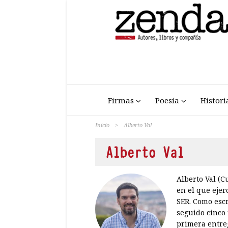
Firmas
Poesía
Histori
Inicio
>
Alberto Val
Alberto Val
Alberto Val (C
en el que eje
SER. Como escr
seguido cinco 
primera entreg