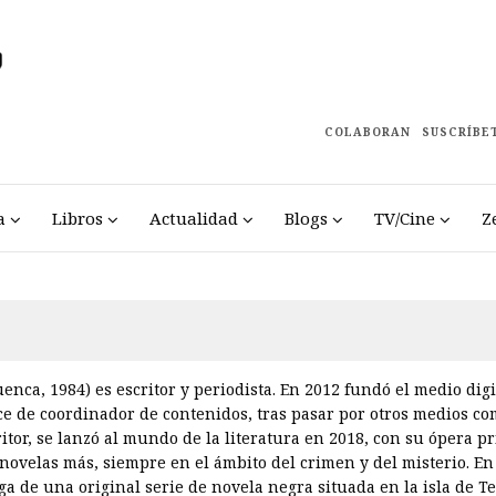
COLABORAN
SUSCRÍBE
a
Libros
Actualidad
Blogs
TV/Cine
Z
uenca, 1984) es escritor y periodista. En 2012 fundó el medio di
rce de coordinador de contenidos, tras pasar por otros medios 
itor, se lanzó al mundo de la literatura en 2018, con su ópera pr
novelas más, siempre en el ámbito del crimen y del misterio. En 
a de una original serie de novela negra situada en la isla de Te