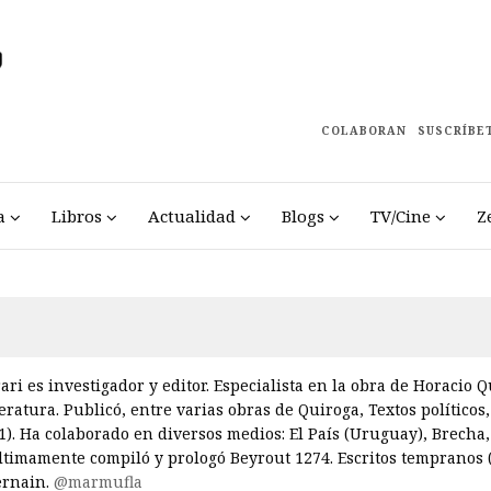
COLABORAN
SUSCRÍBE
a
Libros
Actualidad
Blogs
TV/Cine
Z
ari es investigador y editor. Especialista en la obra de Horacio Q
eratura. Publicó, entre varias obras de Quiroga, Textos político
1). Ha colaborado en diversos medios: El País (Uruguay), Brecha,
ltimamente compiló y prologó Beyrout 1274. Escritos tempranos 
ernain.
@marmufla