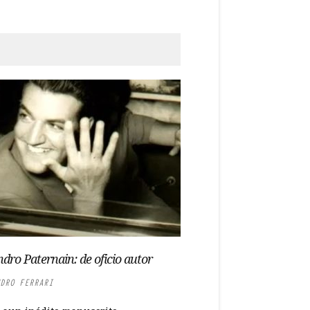
ndro Paternain: de oficio autor
DRO FERRARI