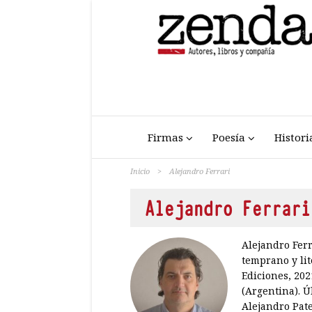
Firmas
Poesía
Histori
Inicio
>
Alejandro Ferrari
Alejandro Ferrari
Alejandro Ferr
temprano y lit
Ediciones, 202
(Argentina). Ú
Alejandro Pat