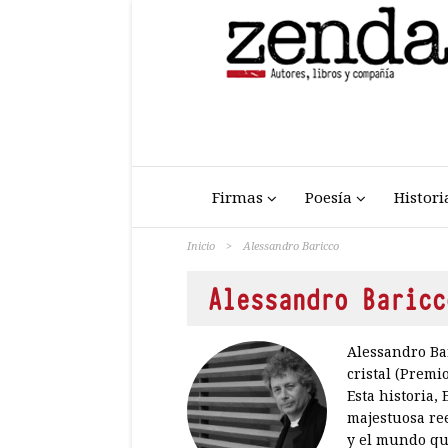
Firmas
Poesía
Histori
Inicio
>
Alessandro Baricco
Alessandro Baricc
Alessandro Bar
cristal (Premi
Esta historia,
majestuosa ree
y el mundo qu