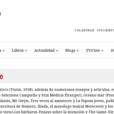
COLABORAN
SUSCRÍBE
a
Libros
Actualidad
Blogs
TV/Cine
Z
o
icco (Turín, 1958), además de numerosos ensayos y artículos, es
o Selezione Campiello y Prix Médicis Étranger), Océano mar (Prem
 Emaús, Mr Gwyn, Tres veces al amanecer y La Esposa joven, pub
scritura de Homero, Ilíada, el monólogo teatral Novecento y los 
e viene,Los bárbaros. Ensayo sobre la mutación y The Game. Dir