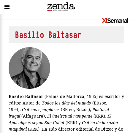
Inicio
>
Basilio Baltasar
Basilio Baltasar
Basilio Baltasar
(Palma de Mallorca, 1955) es escritor y
editor. Autor de
Todos los días del mundo
(Bitzoc,
1994),
Críticas ejemplares
(BB ed; Bitzoc),
Pastoral
iraquí
(Alfaguara),
El intelectual rampante
(KRK),
El
Apocalipsis según San Goliat
(KRK) y
Crítica de la razón
maquinal
(KRK). Ha sido director editorial de Bitzoc y de