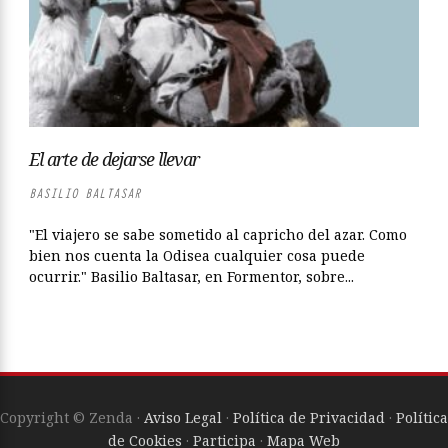
El arte de dejarse llevar
BASILIO BALTASAR
"El viajero se sabe sometido al capricho del azar. Como
bien nos cuenta la Odisea cualquier cosa puede
ocurrir." Basilio Baltasar, en Formentor, sobre...
Copyright © Zenda ·
Aviso Legal
·
Política de Privacidad
·
Política
de Cookies
·
Participa
·
Mapa Web