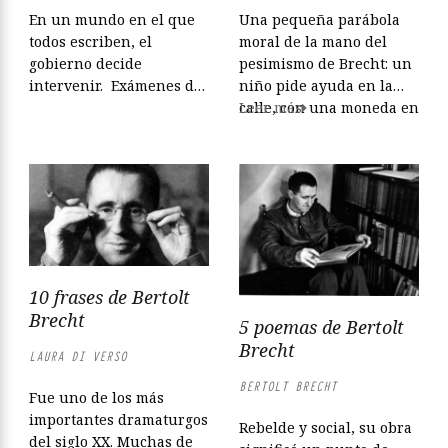
En un mundo en el que
Una pequeña parábola
todos escriben, el
moral de la mano del
gobierno decide
pesimismo de Brecht: un
intervenir. Exámenes de
niño pide ayuda en la
arte, un cuento de Bertolt
calle, con una moneda en
Leer más
Brecht
la mano, después de que
le hayan robado otra. El
muchacho indefenso, un
cuento de Bertolt Brecht
—Había reunido dos
monedas para ir al cine
—dijo el interrogado—,
pero se me ha acercado...
10 frases de Bertolt
Brecht
5 poemas de Bertolt
Brecht
LAURA DI VERSO
BERTOLT BRECHT
Fue uno de los más
importantes dramaturgos
Rebelde y social, su obra
del siglo XX. Muchas de