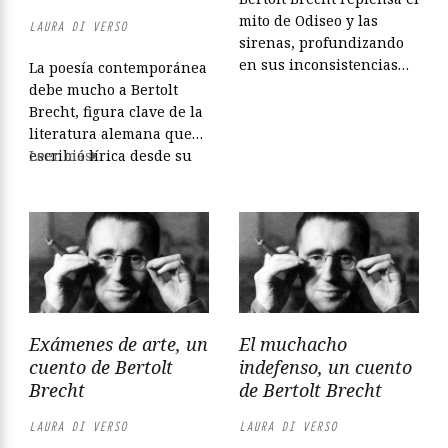
mito de Odiseo y las
LAURA DI VERSO
sirenas, profundizando
en sus inconsistencias
La poesía contemporánea
lógicas: “¿Querrían
debe mucho a Bertolt
aquellas poderosas y
Brecht, figura clave de la
hábiles mujeres prodigar
literatura alemana que
su arte con gente que no
escribió lírica desde su
Leer más
tenía ninguna libertad
juventud hasta su
de movimiento? ¿Será
muerte. Galaxia
esto la esencia del arte?”.
Gutenberg publica ahora
Odiseo y las sirenas, un
una edición bilingüe a
cuento de Bertolt Brecht
cargo de José Luis Gómez
Toré que no sólo compila
sus poemas ya
publicados, sino también
Exámenes de arte, un
El muchacho
otros sueltos, así como
cuento de Bertolt
indefenso, un cuento
las letras de canciones...
Brecht
de Bertolt Brecht
LAURA DI VERSO
LAURA DI VERSO