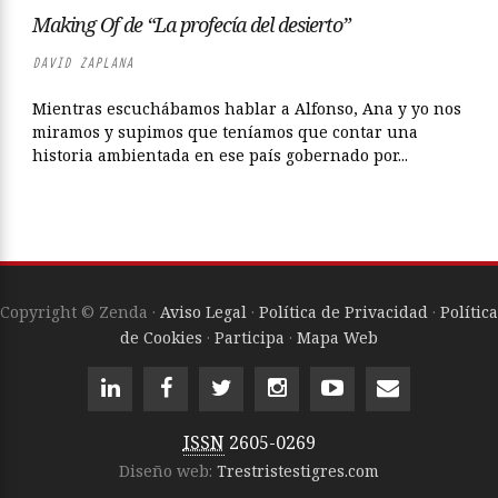
Making Of de “La profecía del desierto”
DAVID ZAPLANA
Mientras escuchábamos hablar a Alfonso, Ana y yo nos
miramos y supimos que teníamos que contar una
historia ambientada en ese país gobernado por...
Copyright © Zenda ·
Aviso Legal
·
Política de Privacidad
·
Política
de Cookies
·
Participa
·
Mapa Web
ISSN
2605-0269
Diseño web:
Trestristestigres.com