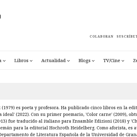
COLABORAN
SUSCRÍBE
a
Libros
Actualidad
Blogs
TV/Cine
Z
 (1979) es poeta y profesora. Ha publicado cinco libros en la edit
tia ideal' (2022). Con su primer poemario, 'Color carne' (2009), ob
2013) fue traducido al italiano para Ensamble Edizioni (2018) y 'C
lemán para la editorial Hochroth Heidelberg. Como aforista, es au
 Departamento de Literatura Española de la Universidad de Gran