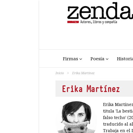
Firmas
Poesía
Histori
Inicio
>
Erika Martínez
Erika Martínez
Erika Martínez
titula 'La bes
falso techo' (
traducido al a
Trabaja en el