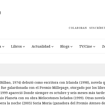
COLABORAN
SUSCRÍBE
a
Libros
Actualidad
Blogs
TV/Cine
Z
(Bilbao, 1974) debutó como escritora con Irlanda (1998), novela
 y fue galardonada con el Premio Millepage, otorgado por los libr
 1999 apareció Donde siempre es octubre y seis meses más tarde
mio Planeta con su obra Melocotones helados (1999). Otras nove
pera la noche (2003) Soria Moria (ganadora del Premio Ateneo de 