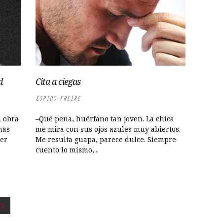
d
Cita a ciegas
ESPIDO FREIRE
a obra
–Qué pena, huérfano tan joven. La chica
nas
me mira con sus ojos azules muy abiertos.
eer
Me resulta guapa, parece dulce. Siempre
cuento lo mismo,...
5