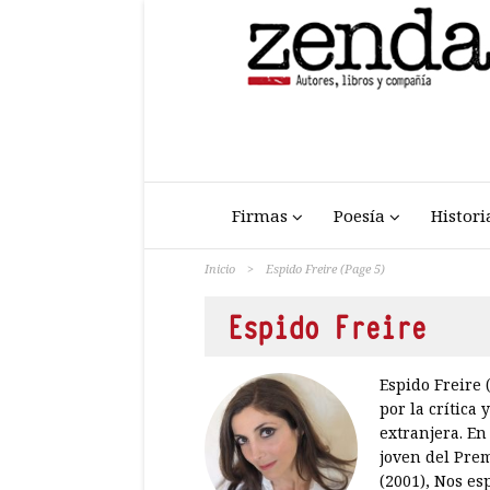
Firmas
Poesía
Histori
Inicio
>
Espido Freire
(Page 5)
Espido Freire
Espido Freire 
por la crítica
extranjera. En
joven del Pre
(2001), Nos es