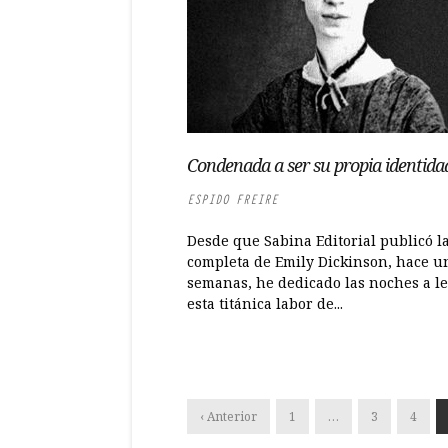
Condenada a ser su propia identida
ESPIDO FREIRE
Desde que Sabina Editorial publicó l
completa de Emily Dickinson, hace u
semanas, he dedicado las noches a l
esta titánica labor de...
‹ Anterior
1
…
3
4