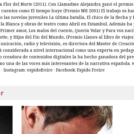
La Flor del Norte (2011). Con Llamadme Alejandra ganó el premio
 cuentos como El tiempo huye (Premio NH 2001) El trabajo os ha
o las novelas juveniles La última batalla, El chico de la flecha y 
a Blanca y obras de teatro como Abril en Estambul. Además ha p
, Primer amor, Los malos del cuento, Quería Volar y Para vos nací,
tte, y Hijos del Fin del Mundo, (Premio Llanes al libro de viajes
nicación, radio y televisión, es directora del Master de Creación
tá considerada a nivel internacional como una experta en pedago
o creadora de contenidos digitales la ha hecho ganadora del prem
o una de las voces más interesantes de la narrativa española. w
· Instagram: espidofreire · Facebook: Espido Freire
or