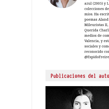
azul (2005) y 
colecciones de
míos. Ha escrit
poemas Aland l
Mileuristas II
Querida Charlo
medios de comu
Valencia, y es
sociales y com
reconocido com
@EspidoFreire 
Publicaciones del aut