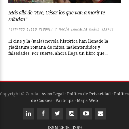
Más allá de “Ave, César, los que van a morir te
saludan”
FERNANDO LILLO REDONET Y MARÍA ENGRACIA MUÑOZ SANTOS
El cine y la (mala) novela histórica han llenado la
gladiatura romana de mitos, malentendidos y
falsedades. Por suerte, ahora llega un libro que,...
Copyright © Zenda ·
Aviso Legal
·
Política de Privacidad
·
Política
de Cookies
·
Participa
·
Mapa Web
ISSN
2605-0269