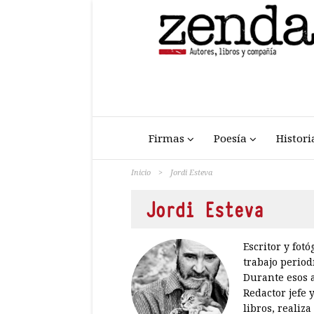
Firmas
Poesía
Histori
Inicio
>
Jordi Esteva
Jordi Esteva
Escritor y fot
trabajo period
Durante esos a
Redactor jefe 
libros, realiz