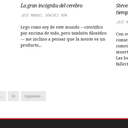
La gran incógnita del cerebro
Steve
tiem
JOSÉ MANUEL SÁNCHEZ RON
JOSÉ M
Lego como soy de este mundo —científico
por encima de todo, pero también filosófico
Con es
— me inclino a pensar que la mente es un
comie
producto,...
comed
muert
Las h
fallec
…
10
Siguiente ›