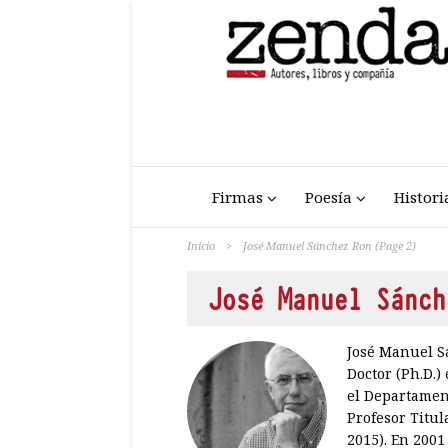
Firmas
Poesía
Histori
Inicio
>
José Manuel Sánchez Ron
(Page 2)
José Manuel Sánch
José Manuel S
Doctor (Ph.D.)
el Departamen
Profesor Titula
2015). En 2001