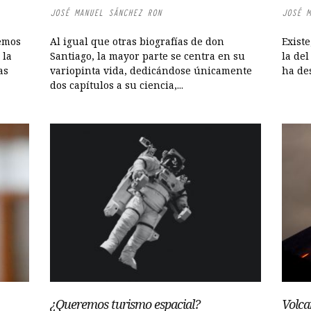
JOSÉ MANUEL SÁNCHEZ RON
JOSÉ M
remos
Al igual que otras biografías de don
Existe
 la
Santiago, la mayor parte se centra en su
la del
as
variopinta vida, dedicándose únicamente
ha de
dos capítulos a su ciencia,...
¿Queremos turismo espacial?
Volca