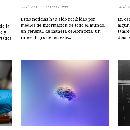
JOSÉ MANUEL SÁNCHEZ RON
JOSÉ M
Estas noticias han sido recibidas por
En est
medios de información de todo el mundo,
alguno
de la
en general, de manera celebratoria: un
tambi
co y
nuevo logro de, en este...
días, 
rtados