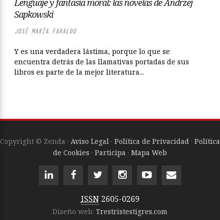
Lenguaje y fantasía moral: las novelas de Andrzej
Sapkowski
JOSÉ MARÍA FARALDO
Y es una verdadera lástima, porque lo que se
encuentra detrás de las llamativas portadas de sus
libros es parte de la mejor literatura...
Copyright © Zenda ·
Aviso Legal
·
Política de Privacidad
·
Política
de Cookies
·
Participa
·
Mapa Web
ISSN
2605-0269
Diseño web:
Trestristestigres.com