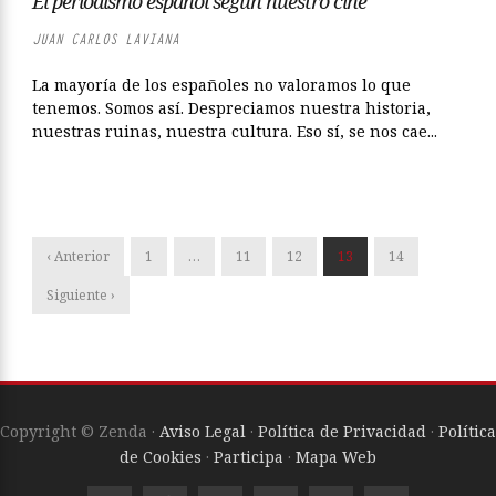
El periodismo español según nuestro cine
JUAN CARLOS LAVIANA
La mayoría de los españoles no valoramos lo que
tenemos. Somos así. Despreciamos nuestra historia,
nuestras ruinas, nuestra cultura. Eso sí, se nos cae...
‹ Anterior
1
…
11
12
13
14
Siguiente ›
Copyright © Zenda ·
Aviso Legal
·
Política de Privacidad
·
Política
de Cookies
·
Participa
·
Mapa Web