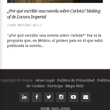
¿Por qué escribir una novela sobre Carlota? Making
of de Locura Imperial
LAURA MARTÍNEZ-BELLI
“¿Por qué escribir una novela sobre Carlota?” Esa es la
pregunta que, en México, el primer país en el que salió
publicada la novela,...
Copyright © Zenda ·
Aviso Legal
·
Política de Privacidad
·
Política
de Cookies
·
Participa
·
Mapa Web
ISSN
2605-0269