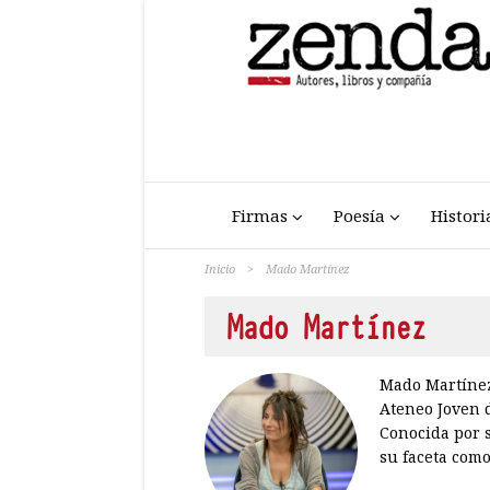
Firmas
Poesía
Histori
Inicio
>
Mado Martínez
Mado Martínez
Mado Martínez 
Ateneo Joven d
Conocida por s
su faceta como