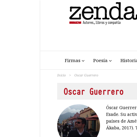
Firmas
Poesía
Histori
Inicio
>
Oscar Guerrero
Oscar Guerrero
Óscar Guerrero
Esade. Su acti
países de Amér
Ákaba, 2017). 