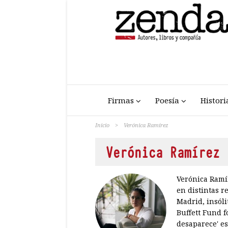
Firmas
Poesía
Histori
Inicio
>
Verónica Ramírez
Verónica Ramírez
Verónica Ramír
en distintas r
Madrid, insóli
Buffett Fund f
desaparece' es