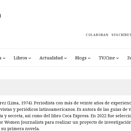
COLABORAN
SUSCRÍBE
a
Libros
Actualidad
Blogs
TV/Cine
Z
ez (Lima, 1974). Periodista con más de veinte años de experienc
evistas y periódicos latinoamericanos. Es autora de las guías de v
ta y secreta, así como del libro Coca Express. En 2022 fue selec
or Women Journalists para realizar un proyecto de investigació
 su primera novela.