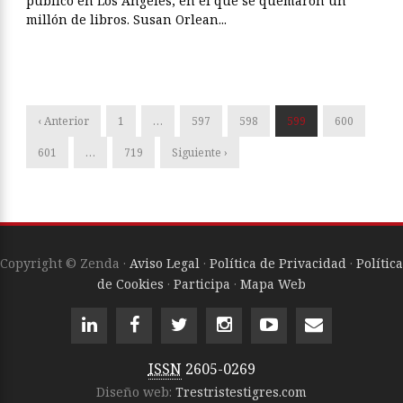
público en Los Ángeles, en el que se quemaron un
millón de libros. Susan Orlean...
‹ Anterior
1
…
597
598
599
600
601
…
719
Siguiente ›
Copyright © Zenda ·
Aviso Legal
·
Política de Privacidad
·
Política
de Cookies
·
Participa
·
Mapa Web
ISSN
2605-0269
Diseño web:
Trestristestigres.com