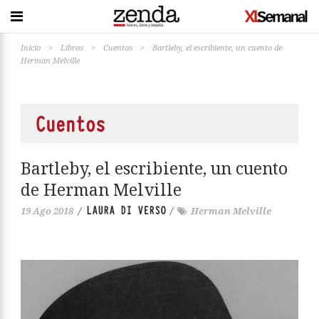
Inicio
>
Libros
>
Cuentos
>
Bartleby, el escribiente, un cuento de
Herman Melville
Cuentos
Bartleby, el escribiente, un cuento
de Herman Melville
LAURA DI VERSO
19 Ago 2018
/
/
Herman Melville