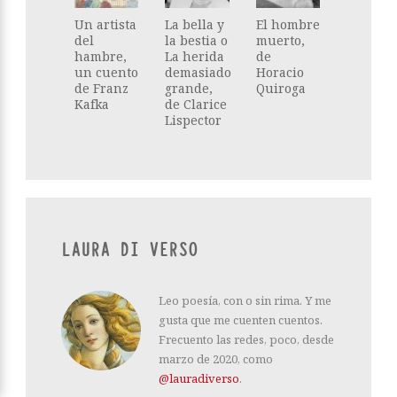
Un artista
La bella y
El hombre
del
la bestia o
muerto,
hambre,
La herida
de
un cuento
demasiado
Horacio
de Franz
grande,
Quiroga
Kafka
de Clarice
Lispector
LAURA DI VERSO
Leo poesía, con o sin rima. Y me
gusta que me cuenten cuentos.
Frecuento las redes, poco, desde
marzo de 2020, como
@lauradiverso
.