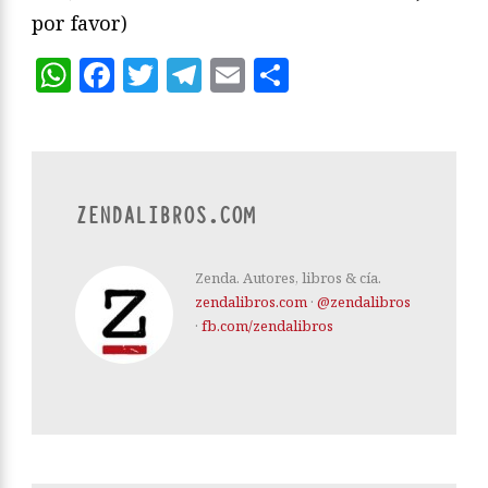
por favor)
WhatsApp
Facebook
Twitter
Telegram
Email
Compartir
ZENDALIBROS.COM
Zenda. Autores, libros & cía.
zendalibros.com
·
@zendalibros
·
fb.com/zendalibros