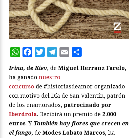
WhatsApp
Facebook
Twitter
Telegram
Email
Compartir
Irina, de Kiev
, de
Miguel Herranz Farelo
,
ha ganado
nuestro
concurso
de #historiasdeamor organizado
con motivo del Día de San Valentín, patrón
de los enamorados,
patrocinado por
Iberdrola
.
Recibirá un premio de
2.000
euros
. Y
También hay flores que crecen en
el fango
, de
Modes Lobato Marcos
, ha