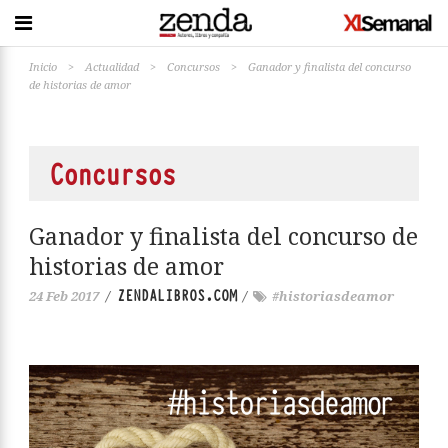
Inicio
>
Actualidad
>
Concursos
>
Ganador y finalista del concurso
de historias de amor
Concursos
Ganador y finalista del concurso de
historias de amor
ZENDALIBROS.COM
24 Feb 2017
/
/
#historiasdeamor