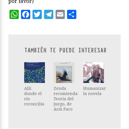
por favor)
WhatsApp
Facebook
Twitter
Telegram
Email
Compartir
TAMBIÉN TE PUEDE INTERESAR
Allí
Zenda
Humanizar
donde el
recomienda:
la novela
río
Teoría del
reconcilia
juego, de
Arià Paco