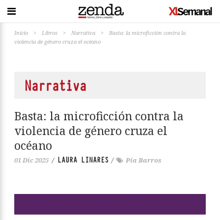
Inicio
>
Libros
>
Narrativa
>
Basta: la microficción contra la
violencia de género cruza el océano
Narrativa
Basta: la microficción contra la
violencia de género cruza el
océano
LAURA LINARES
01 Dic 2025
/
/
Pía Barros