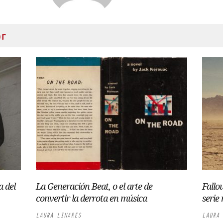
or
a del
La Generación Beat, o el arte de
Fallo
convertir la derrota en música
serie 
LAURA LINARES
LAURA 