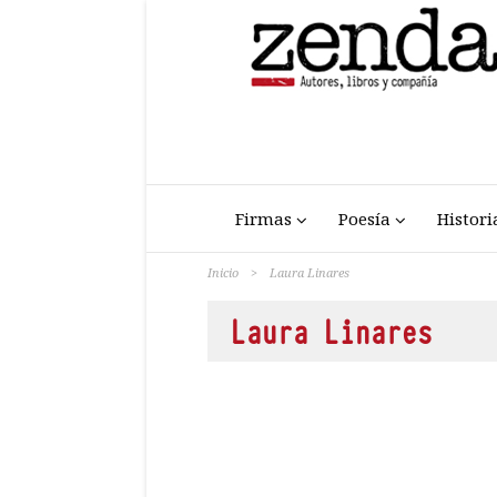
Firmas
Poesía
Histori
Inicio
>
Laura Linares
Laura Linares