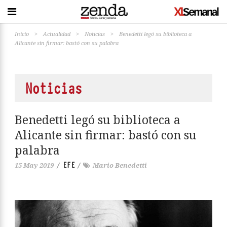
Inicio
>
Actualidad
>
Noticias
>
Benedetti legó su biblioteca a
Alicante sin firmar: bastó con su palabra
Noticias
Benedetti legó su biblioteca a
Alicante sin firmar: bastó con su
palabra
EFE
15 May 2019
/
/
Mario Benedetti