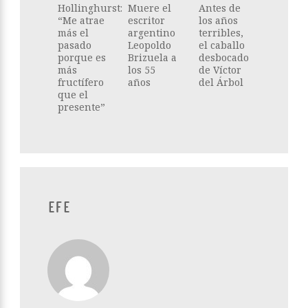
Hollinghurst:
Muere el
Antes de
“Me atrae
escritor
los años
más el
argentino
terribles,
pasado
Leopoldo
el caballo
porque es
Brizuela a
desbocado
más
los 55
de Víctor
fructífero
años
del Árbol
que el
presente”
EFE