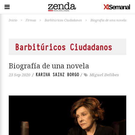
Inicio
>
Firmas
>
Barbitúricos Ciudadanos
>
Biografía de una novela
Barbitúricos Ciudadanos
Biografía de una novela
KARINA SAINZ BORGO
23 Sep 2020
/
/
Miguel Delibes