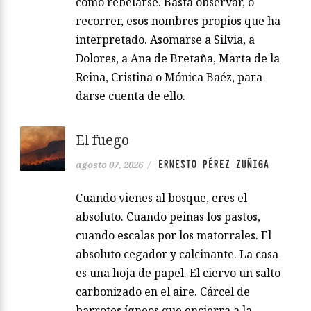
como rebelarse. Basta observar, o
recorrer, esos nombres propios que ha
interpretado. Asomarse a Silvia, a
Dolores, a Ana de Bretaña, Marta de la
Reina, Cristina o Mónica Baéz, para
darse cuenta de ello.
El fuego
ERNESTO PÉREZ ZUÑIGA
agosto 07, 2026
/
Cuando vienes al bosque, eres el
absoluto. Cuando peinas los pastos,
cuando escalas por los matorrales. El
absoluto cegador y calcinante. La casa
es una hoja de papel. El ciervo un salto
carbonizado en el aire. Cárcel de
barrotes ígneos que encierra a la