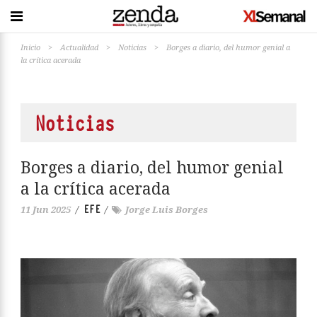
Inicio
>
Actualidad
>
Noticias
>
Borges a diario, del humor genial a
la crítica acerada
Noticias
Borges a diario, del humor genial
a la crítica acerada
EFE
11 Jun 2025
/
/
Jorge Luis Borges