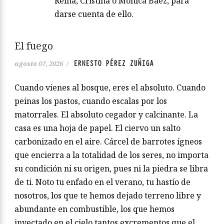
Reina, Cristina o Mónica Baéz, para
darse cuenta de ello.
El fuego
ERNESTO PÉREZ ZUÑIGA
agosto 07, 2026
/
Cuando vienes al bosque, eres el absoluto. Cuando
peinas los pastos, cuando escalas por los
matorrales. El absoluto cegador y calcinante. La
casa es una hoja de papel. El ciervo un salto
carbonizado en el aire. Cárcel de barrotes ígneos
que encierra a la totalidad de los seres, no importa
su condición ni su origen, pues ni la piedra se libra
de ti. Noto tu enfado en el verano, tu hastío de
nosotros, los que te hemos dejado terreno libre y
abundante en combustible, los que hemos
inyectado en el cielo tantos excrementos que el