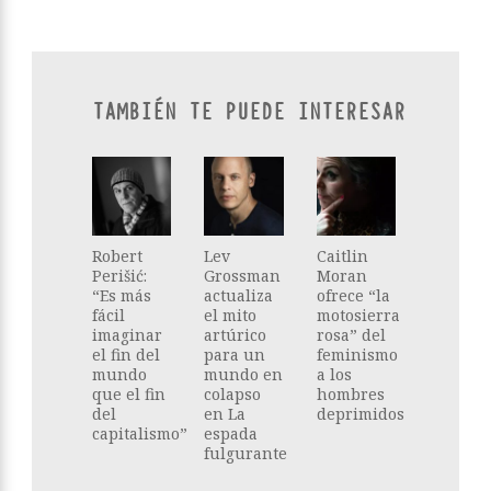
TAMBIÉN TE PUEDE INTERESAR
Robert
Lev
Caitlin
Perišić:
Grossman
Moran
“Es más
actualiza
ofrece “la
fácil
el mito
motosierra
imaginar
artúrico
rosa” del
el fin del
para un
feminismo
mundo
mundo en
a los
que el fin
colapso
hombres
del
en La
deprimidos
capitalismo”
espada
fulgurante